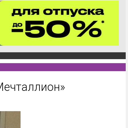
«Мечталлион»