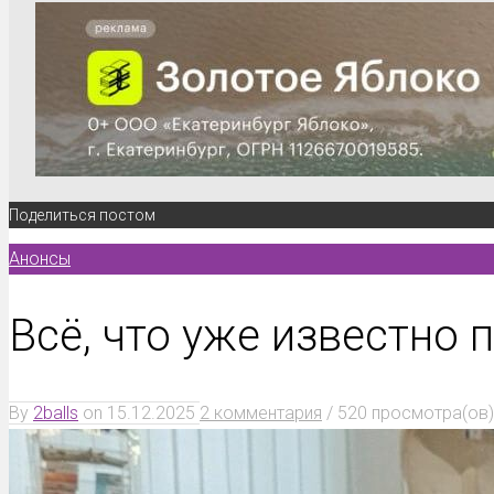
Поделиться постом
Анонсы
Всё, что уже известно
By
2balls
on
15.12.2025
2 комментария
/
520 просмотра(ов)