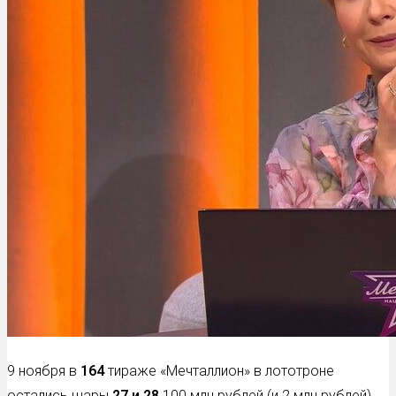
9 ноября в
164
тираже «Мечталлион» в лототроне
остались шары
27 и 28
100 млн рублей (и 2 млн рублей)