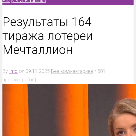
Результаты тиража
Результаты 164
тиража лотереи
Мечталлион
By
Info
on
09.11.2025
Без комментариев
/
581
просмотра(ов)