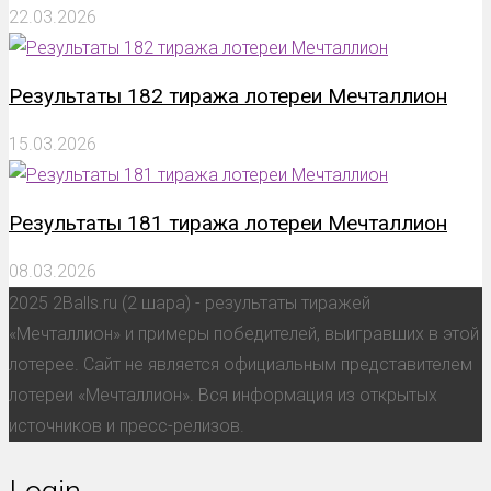
22.03.2026
Результаты 182 тиража лотереи Мечталлион
15.03.2026
Результаты 181 тиража лотереи Мечталлион
08.03.2026
2025 2Balls.ru (2 шара) - результаты тиражей
«Мечталлион» и примеры победителей, выигравших в этой
лотерее. Сайт не является официальным представителем
лотереи «Мечталлион». Вся информация из открытых
источников и пресс-релизов.