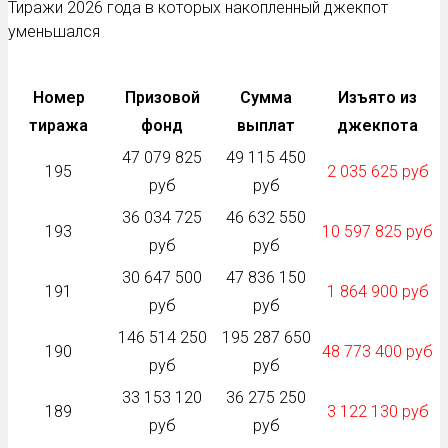
Тиражи 2026 года в которых накопленный джекпот
уменьшался
Номер
Призовой
Сумма
Изъято из
тиража
фонд
выплат
джекпота
47 079 825
49 115 450
195
2 035 625 руб
руб
руб
36 034 725
46 632 550
193
10 597 825 руб
руб
руб
30 647 500
47 836 150
191
1 864 900 руб
руб
руб
146 514 250
195 287 650
190
48 773 400 руб
руб
руб
33 153 120
36 275 250
189
3 122 130 руб
руб
руб