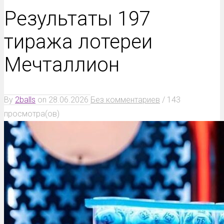
Результаты 197
тиража лотереи
Мечталлион
By
2balls
on
28.06.2026
Без комментариев
/
143
просмотра(ов)